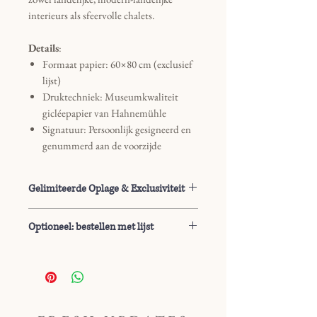
interieurs als sfeervolle chalets.
Details
:
Formaat papier: 60×80 cm (exclusief
lijst)
Druktechniek: Museumkwaliteit
gicléepapier van Hahnemühle
Signatuur: Persoonlijk gesigneerd en
genummerd aan de voorzijde
Gelimiteerde Oplage & Exclusiviteit
Dit werk is uitgebracht als een strikt
Optioneel: bestellen met lijst
gelimiteerde oplage van hooguit 20
exemplaren wereldwijd om de
Het product wordt exclusief lijst
exclusiviteit te waarborgen. Voor een
geleverd. Wil je de print graag mét lijst
zo duurzaam mogelijk proces wordt
en passe-partout? Neem dan graag
elke gicléeprint pas bij order gedrukt:
contact op via de contactpagina, dan