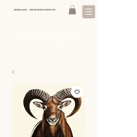
NEDERLAND - VERZENDING BINNEN EU
DOMINIQUE LAURINE
Luxe kunst van paarden, jachthonden
wildlife
&