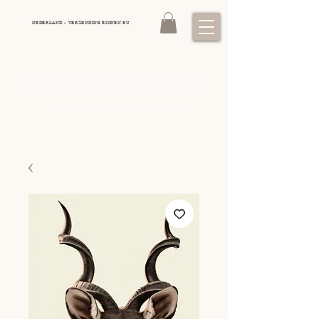
NEDERLAND - VERZENDING BINNEN EU
DOMINIQUE LAURINE
Luxe kunst van paarden, jachthonden
wildlife
&