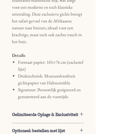
illustratief-realistische stijl, wat zorgt
voor een moderne en toch klassieke
uitstraling. Deze exclusieve giclée brengt
het safari-gevoel van de Afrikaanse
natuur naar binnen, ideaal voor een
krachtige, maar toch ook zachte touch in
het huis.
Details
:
Formaat papier: 101×76 cm (exclusief
lijst)
Druktechniek: Museumkwaliteit
gicléepapier van Hahnemühle
Signatuur: Persoonlijk gesigneerd en
genummerd aan de voorzijde
Gelimiteerde Oplage & Exclusiviteit
Dit werk is uitgebracht als een strikt
Optioneel: bestellen met lijst
gelimiteerde oplage van hooguit 15