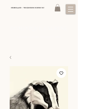
NEDERLAND - VERZENDING BINNEN EU
DOMINIQUE LAURINE
Luxe kunst van paarden, jachthonden
wildlife
&