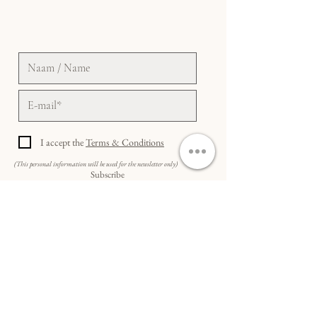
gicléeprint ontvang je een officieel
Certificaat van Authenticiteit.
I accept the
Terms & Conditions
(This personal information will be used for the newsletter only)
Subscribe
Do Not Sell My Personal Information
SNEL NAAR...