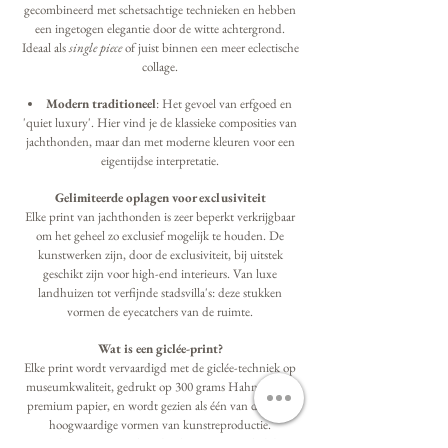
gecombineerd met schetsachtige technieken en hebben
een ingetogen elegantie door de witte achtergrond.
Ideaal als
single piece
of juist binnen een meer eclectische
collage.
Modern traditioneel
: Het gevoel van erfgoed en
'quiet luxury'. Hier vind je de klassieke composities van
jachthonden, maar dan met moderne kleuren voor een
eigentijdse interpretatie.
Gelimiteerde oplagen voor exclusiviteit
Elke print van jachthonden is zeer beperkt verkrijgbaar
om het geheel zo exclusief mogelijk te houden. De
kunstwerken zijn, door de exclusiviteit, bij uitstek
geschikt zijn voor high-end interieurs. Van luxe
landhuizen tot verfijnde stadsvilla's: deze stukken
vormen de eyecatchers van de ruimte.
Wat is een giclée-print?
Elke print wordt vervaardigd met de giclée-techniek op
museumkwaliteit, gedrukt op 300 grams Hahnemühle
premium papier, en wordt gezien als één van de meest
hoogwaardige vormen van kunstreproductie.
Gicléepapier garandeert hierbij een uitzonderlijk