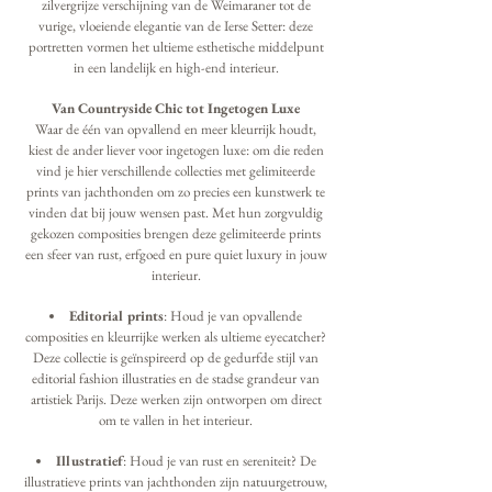
zilvergrijze verschijning van de Weimaraner tot de
vurige, vloeiende elegantie van de Ierse Setter: deze
portretten vormen het ultieme esthetische middelpunt
in een landelijk en high-end interieur.
Van Countryside Chic tot Ingetogen Luxe
Waar de één van opvallend en meer kleurrijk houdt,
kiest de ander liever voor ingetogen luxe: om die reden
vind je hier verschillende collecties met gelimiteerde
prints van jachthonden om zo precies een kunstwerk te
vinden dat bij jouw wensen past. Met hun zorgvuldig
gekozen composities brengen deze gelimiteerde prints
een sfeer van rust, erfgoed en pure quiet luxury in jouw
interieur.
Editorial prints
: Houd je van opvallende
composities en kleurrijke werken als ultieme eyecatcher?
Deze collectie is geïnspireerd op de gedurfde stijl van
editorial fashion illustraties en de stadse grandeur van
artistiek Parijs. Deze werken zijn ontworpen om direct
om te vallen in het interieur.
Illustratief
: Houd je van rust en sereniteit? De
illustratieve prints van jachthonden zijn natuurgetrouw,