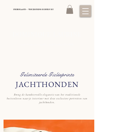
NEDERLAND - VERZENDING BINNEN EU
DOMINIQUE LAURINE
Luxe kunst van paarden, jachthonden
wildlife
&
Gelimiteerde Gicléeprints
JACHTHONDEN
Breng de karaktervolle elegantie van het traditionele
buitenleven naar je interieur met deze exclusieve portretten van
jachthonden.