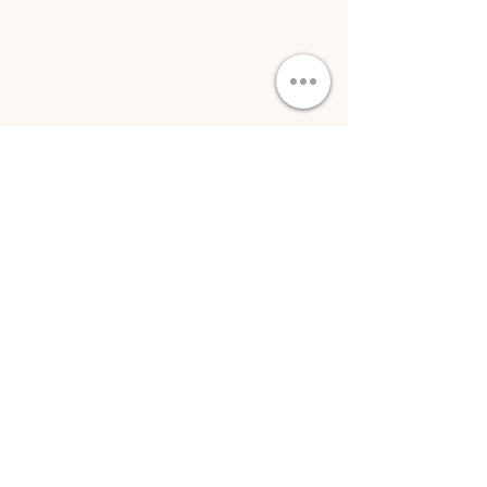
ACCÈS RAPIDE...
Commande
&
livraison
Art sur commande
Collaborations
&
art B2B
Conditions générales
DOMINIQUE LAURINE
E-MAIL:
dominique.laurine.art@gmail.com
INSTAGRAM:
dominique.laurine.art
Oisterwijk, Les Pays-Bas