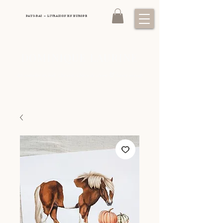
PAYS-BAS – LIVRAISON EN EUROPE
DOMINIQUE LAURINE
&
Art animalier exclusif: Chevaux, Chiens de chasse
Faune sauvage