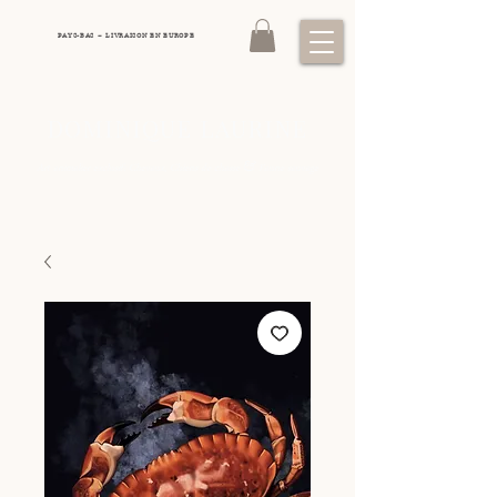
PAYS-BAS – LIVRAISON EN EUROPE
DOMINIQUE LAURINE
&
Art animalier exclusif: Chevaux, Chiens de chasse
Faune sauvage