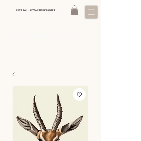
PAYS-BAS – LIVRAISON EN EUROPE
DOMINIQUE LAURINE
&
Art animalier exclusif: Chevaux, Chiens de chasse
Faune sauvage