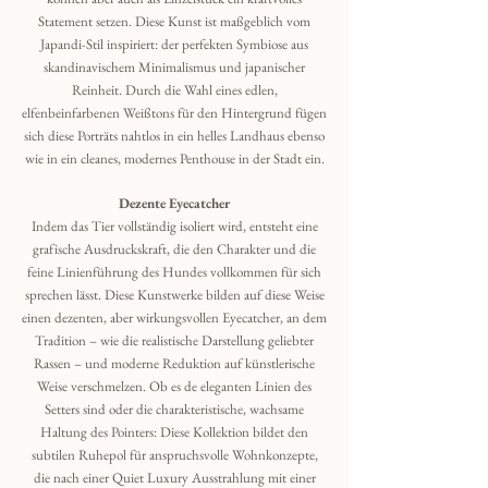
Statement setzen. Diese Kunst ist maßgeblich vom
Japandi-Stil inspiriert: der perfekten Symbiose aus
skandinavischem Minimalismus und japanischer
Reinheit. Durch die Wahl eines edlen,
elfenbeinfarbenen Weißtons für den Hintergrund fügen
sich diese Porträts nahtlos in ein helles Landhaus ebenso
wie in ein cleanes, modernes Penthouse in der Stadt ein.
Dezente Eyecatcher
Indem das Tier vollständig isoliert wird, entsteht eine
grafische Ausdruckskraft, die den Charakter und die
feine Linienführung des Hundes vollkommen für sich
sprechen lässt. Diese Kunstwerke bilden auf diese Weise
einen dezenten, aber wirkungsvollen Eyecatcher, an dem
Tradition – wie die realistische Darstellung geliebter
Rassen – und moderne Reduktion auf künstlerische
Weise verschmelzen. Ob es de eleganten Linien des
Setters sind oder die charakteristische, wachsame
Haltung des Pointers: Diese Kollektion bildet den
subtilen Ruhepol für anspruchsvolle Wohnkonzepte,
die nach einer Quiet Luxury Ausstrahlung mit einer