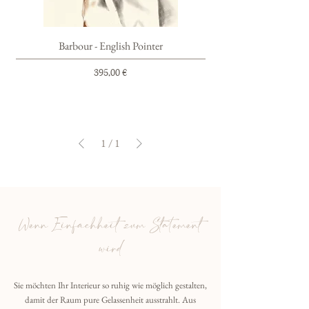
Barbour - English Pointer
Preis
395,00 €
1
/
1
Wenn Einfachheit zum Statement
wird
Sie möchten Ihr Interieur so ruhig wie möglich gestalten,
damit der Raum pure Gelassenheit ausstrahlt. Aus