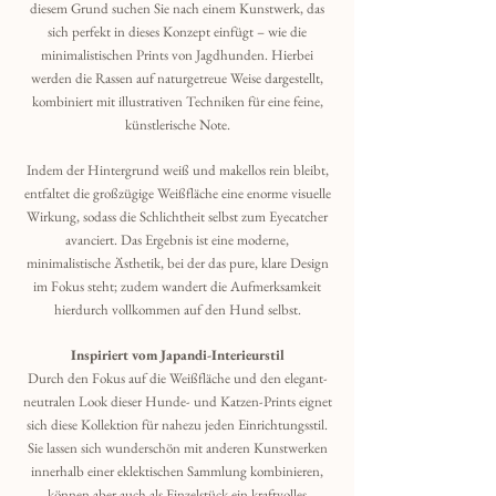
diesem Grund suchen Sie nach einem Kunstwerk, das
sich perfekt in dieses Konzept einfügt – wie die
minimalistischen Prints von Jagdhunden. Hierbei
werden die Rassen auf naturgetreue Weise dargestellt,
kombiniert mit illustrativen Techniken für eine feine,
künstlerische Note.
Indem der Hintergrund weiß und makellos rein bleibt,
entfaltet die großzügige Weißfläche eine enorme visuelle
Wirkung, sodass die Schlichtheit selbst zum Eyecatcher
avanciert. Das Ergebnis ist eine moderne,
minimalistische Ästhetik, bei der das pure, klare Design
im Fokus steht; zudem wandert die Aufmerksamkeit
hierdurch vollkommen auf den Hund selbst.
Inspiriert vom Japandi-Interieurstil
Durch den Fokus auf die Weißfläche und den elegant-
neutralen Look dieser Hunde- und Katzen-Prints eignet
sich diese Kollektion für nahezu jeden Einrichtungsstil.
Sie lassen sich wunderschön mit anderen Kunstwerken
innerhalb einer eklektischen Sammlung kombinieren,
können aber auch als Einzelstück ein kraftvolles