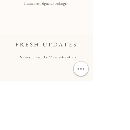
illustrativen Signatur verlangen.
FRESH UPDATES
Newest artworks
&
exclusive offers
I accept the
Terms & Conditions
(This personal information will be used for the newsletter only)