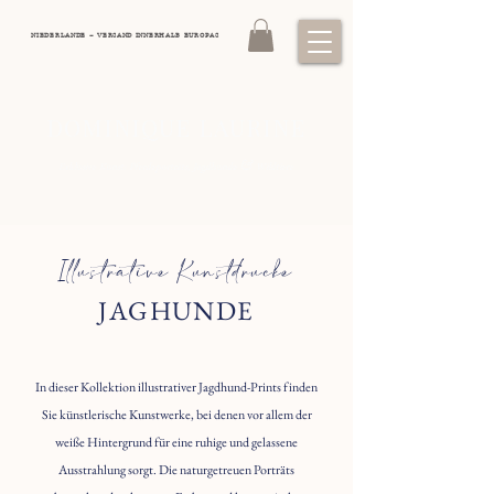
NIEDERLANDE – VERSAND INNERHALB EUROPAS
DOMINIQUE LAURINE
&
Exklusive Kunst: Pferdeporträts, Jagdhunde
Wildtiere
Illustrative Kunstdrucke
JAGHUNDE
In dieser Kollektion illustrativer Jagdhund-Prints finden
Sie künstlerische Kunstwerke, bei denen vor allem der
weiße Hintergrund für eine ruhige und gelassene
Ausstrahlung sorgt. Die naturgetreuen Porträts