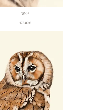
Schnellansicht
Wolf
Preis
475,00 €