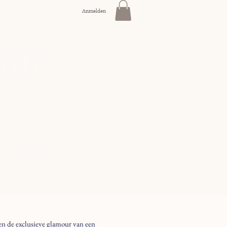
Anmelden
INE
NE
KONTAKT
 en de exclusieve glamour van een