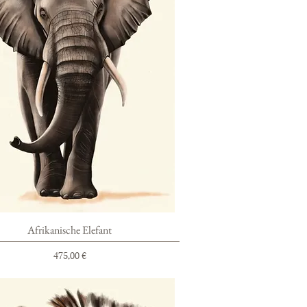
Schnellansicht
Afrikanische Elefant
Preis
475,00 €