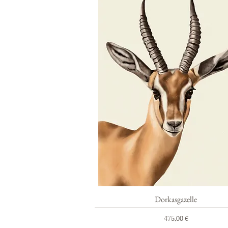
Schnellansicht
Dorkasgazelle
Preis
475,00 €