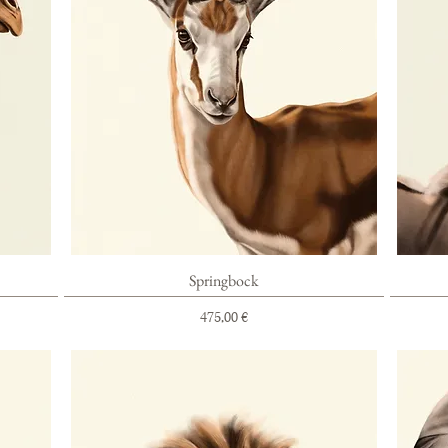
Schnellansicht
Springbock
Preis
475,00 €