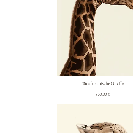
Schnellansicht
Südafrikanische Giraffe
Preis
750,00 €