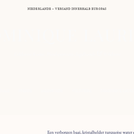
NIEDERLANDE – VERSAND INNERHALB EUROPAS
MINIQUE LAUR
&
Exklusive Kunst: Pferdeporträts, Jagdhunde
Wildtiere
INALE
PFERDE
JAGDHUNDE
WILDTIERE
DOMINIQUE LAURI
Een verborgen baai, kristalhelder turquoise water