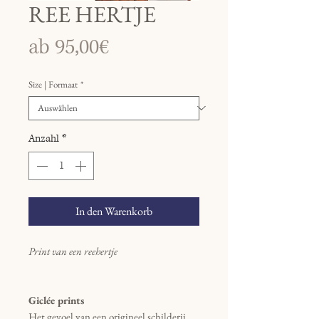
REE HERTJE
Sale-
ab
95,00€
Preis
Size | Formaat
*
Anzahl
*
In den Warenkorb
Print van een reehertje
Giclée prints
Het gevoel van een origineel schilderij,