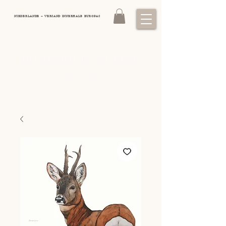
NIEDERLANDE – VERSAND INNERHALB EUROPAS
DOMINIQUE LAURINE
&
Exklusive Kunst: Pferdeporträts, Jagdhunde
Wildtiere