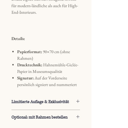
für modern-ländliche als auch für High-
End-Interieurs.
Details:
Papierformat:
90×70 cm (ohne
Rahmen)
Drucktechnik:
Hahnemühle-Giclée-
Papier in Museumsqualität
Signatur:
Auf der Vorderseite
persönlich signiert und nummeriert
Limitierte Auflage & Exklusivität
Dieses Werk erscheint in einer streng
Optional: mit Rahmen bestellen
limitierten Auflage von weltweit
maximal 15 Exemplaren, um die