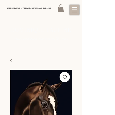
NIEDERLANDE – VERSAND INNERHALB EUROPAS
DOMINIQUE LAURINE
&
Exklusive Kunst: Pferdeporträts, Jagdhunde
Wildtiere